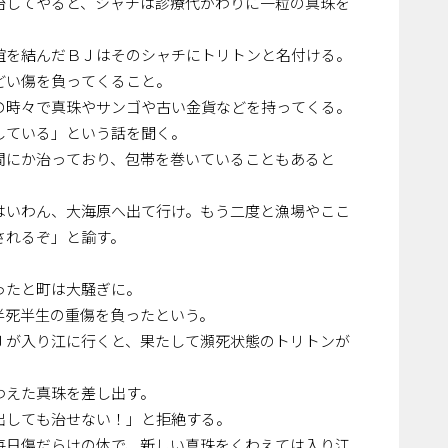
治してやると、シャチは診療代がわりに一粒の真珠を
誼を結んだＢＪはそのシャチにトリトンと名付ける。
どい傷を負ってくること。
の時々で真珠やサンゴや古い金貨などを持ってくる。
している」という話を聞く。
間にか治っており、包帯を巻いていることもあると
はいわん、大海原へ出て行け。もう二度と漁場やここ
されるぞ」と諭す。
。
ったと町は大騒ぎに。
半死半生の重傷を負ったという。
Ｊが入り江に行くと、果たして瀕死状態のトリトンが
わえた真珠を差し出す。
出しても治せない！」と拒絶する。
毎日傷だらけの体で、新しい真珠をくわえては入り江