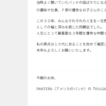
当時よく聴いていたバンドの話ばかりにな
の趣味や仕事、Ｆ君の優秀なお子さんのこ
この３０年、みんなそれぞれの人生を一生
としての幅と深みを感じた同期会でした。
人生にとって最重要な３年間を優秀な仲間
私の原点は１０代にあることを改めて確認
本年もよろしくお願いいたします。
今朝のお供、
PANTERA（アメリカのバンド）の『VULGAR D
（司法書士