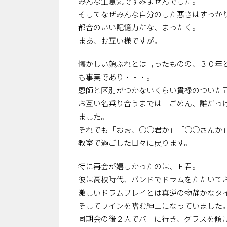
みんな生意気ですみませんでした。
そしてなぜみんな自分のした悪さはすっか
都合のいい記憶力だな、まったく。
まあ、お互い様ですが。
懐かしい顔ぶれとは言ったものの、３０年
も事実であり・・・。
恩師と区別がつかないくらい貫禄のついた
お互い名乗り合うまでは「ごめん、誰だっ
ました。
それでも「おぉ、○○君か」「○○さんか
教室で過ごした日々に戻ります。
特に再会が嬉しかったのは、Ｆ君。
彼は高校時代、バンドでドラムをたたいて
激しいドラムプレイとは真逆の物静かなタ
そしてワインを嗜む紳士になっていました
同期会の後２人でバーに行き、グラスを傾