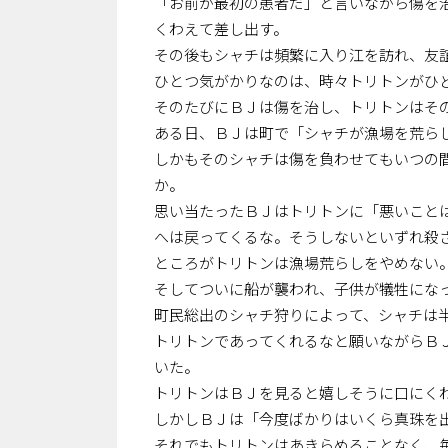
「お前が最初の患者だ」と言いながら傷を
くわえて差し出す。
その後もシャチは頻繁に入り江を訪れ、友
ひとつ気がかりなのは、時々トリトンがひ
そのたびにＢＪは傷を治し、トリトンはそ
ある日、ＢＪは町で「シャチが漁場を荒ら
しかもそのシャチは傷を負わせてもいつの
か。
思い当たったＢＪはトリトンに「悪いこと
へは戻ってくるな。そうしないといずれ殺
ところがトリトンは漁場荒らしをやめない
そしてついに船が襲われ、子供が犠牲にな
町民総出のシャチ狩りによって、シャチは
トリトンであってくれるなと願いながらＢ
いた。
トリトンはＢＪを見ると嬉しそうに口にく
しかしＢＪは「今度ばかりはいくら真珠を
それでもトリトンはあきらめることなく、