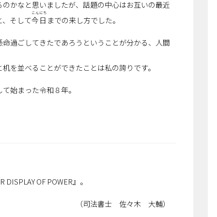
るのかなと思いましたが、話題の中心はお互いの最近
こんにち
と、そして
今日
までの来し方でした。
懸命過ごしてきたであろうということが分かる、人間
と机を並べることができたことは私の誇りです。
して始まった令和８年。
ISPLAY OF POWER』。
 佐々木 大輔）