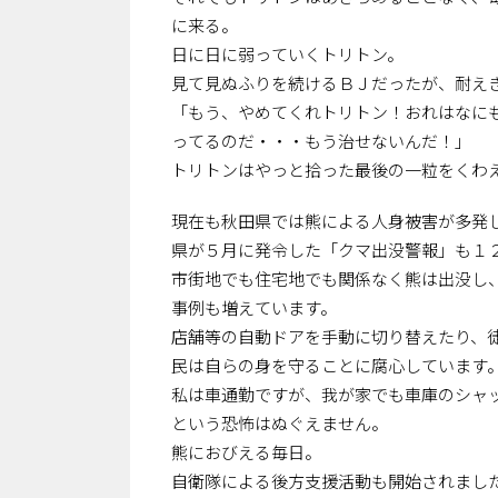
に来る。
日に日に弱っていくトリトン。
見て見ぬふりを続けるＢＪだったが、耐え
「もう、やめてくれトリトン！おれはなに
ってるのだ・・・もう治せないんだ！」
トリトンはやっと拾った最後の一粒をくわえ
現在も秋田県では熊による人身被害が多発
県が５月に発令した「クマ出没警報」も１
市街地でも住宅地でも関係なく熊は出没し
事例も増えています。
店舗等の自動ドアを手動に切り替えたり、
民は自らの身を守ることに腐心しています
私は車通勤ですが、我が家でも車庫のシャ
という恐怖はぬぐえません。
熊におびえる毎日。
自衛隊による後方支援活動も開始されまし