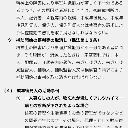
精神上の障害により事理弁識能力が著しく不十分である
者につき、その原因が消滅したときは、家庭裁判所は、
本人、配偶者、４親等内の親族、未成年後見人、未成年
後見監督人、保佐人、保佐監督人又は検察官の請求によ
り保佐開始の審判を取り消さなければならない。
ウ 補助開始の審判等の取消し（民法第１８条）
精神上の障害により事理弁識能力が不十分である者につ
き、その原因が 消滅したときは、家庭裁判所は、本
人、配偶者、４親等内の親族、未成年後見人、未成年後
見監督人、補助人、補助監督人又は検察官の請求により
補助開始の審判を取り消さなければならない。
(４) 成年後見人の活動事例
① 一人暮らしの人が、物忘れが激しくアルツハイマー
病との診断が下されたような場合
住宅の管理や生活費等のお金の管理ができないなど
の問題が生じます。その場合、代理人として財産管
理が可能である成年後見人を付すことにより、その