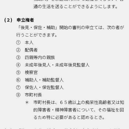
通の生活を送ることができるようにします。
(２) 申立権者
「後見・保佐・補助」開始の審判の申立ては、次の者が
行うことができます。
① 本人
② 配偶者
③ 四親等内の親族
④ 未成年後見人・未成年後見監督人
⑤ 検察官
⑥ 補助人・補助監督人
⑦ 保佐人・保佐監督人
⑧ 市町村長
＊ 市町村長は、６５歳以上の痴呆性高齢者又は知
的障害者・精神障害者について、その福祉を図
るため特に必要があると認めるとき。