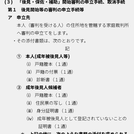
(３) 「後見・保佐・補助」開始審判の申立手続、取消手続
第１ 後見開始等の審判の申立手続等
ア 申立先
本人（審判を受ける人）の住所地を管轄する家庭裁判所
へ審判の申立てをします。
・その添付書類は、次のとおりです。
記
① 本人(成年被後見人等)
（ⅰ） 戸籍謄本（１通）
（ⅱ） 戸籍の付票（１通）
（ⅲ） 診断書（１通）
② 成年後見人候補者
（ⅰ） 戸籍謄本（１通）
（ⅱ） 住民票の写し（１通）
（ⅲ） 身分証明書（１通）
（ⅳ） 成年被後見人として登記されていないことの
証明書（１通）
＊ 上記の他に、次のような書類の添付を求められる