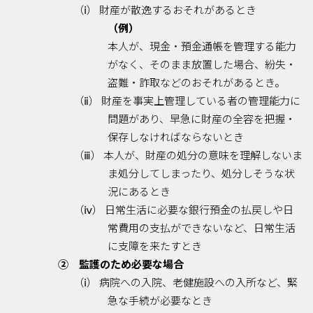
（ⅰ） 財産が散逸するおそれがあるとき
（例）
本人が、現金・預金通帳を管理する能力
がなく、そのまま放置した場合、紛失・
盗難・詐取などのおそれがあるとき。
（ⅱ） 財産を事実上管理している者の管理能力に
問題があり、早急に財産の全容を把握・
保存しなければならないとき
（ⅲ） 本人が、財産の処分の意味を理解しないま
ま処分してしまったり、処分しそうな状
況にあるとき
（ⅳ） 日常生活に必要な銀行預金の払戻しや日
常費用の支払ができないなど、日常生活
に支障を来たすとき
② 監護のため必要な場合
（ⅰ） 病院への入院、老健施設への入所など、緊
急な手続が必要なとき