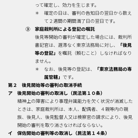
って確定し、効力を生じます。
＊ 確定の日は、審判の告知日の翌日から数え
て２週間の期間満了日の翌日です。
③ 家庭裁判所による登記の嘱託
後見等開始の審判が確定した場合には、裁判所
書記官は、遅滞なく東京法務局に対し、
「後見
等の登記」
を嘱託（頼むこと）しなければなり
ません。
＊ なお、後見等の登記は、
「東京法務局の専
属管轄」
です。
第２ 後見開始等の審判の取消手続
ア 後見開始の審判の取消し（民法第１０条）
精神上の障害により事理弁識能力を欠く状況が消滅した
ときは、家庭裁判所は、本人、配偶者、４親等内の親
族、後見人、後見監督人又は検察官の請求により、後見
開始の審判を取り消さなければならない。
イ 保佐開始の審判等の取消し（民法第１４条）