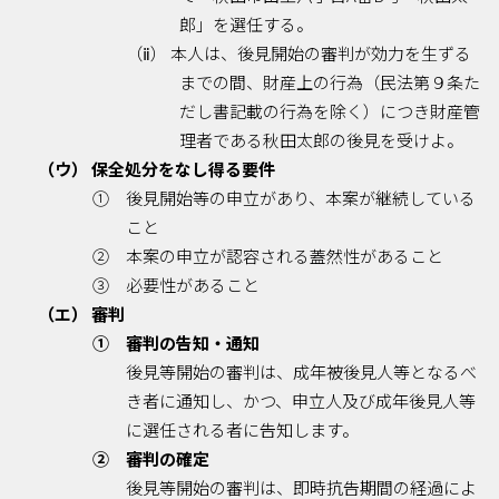
郎」を選任する。
（ⅱ） 本人は、後見開始の審判が効力を生ずる
までの間、財産上の行為（民法第９条た
だし書記載の行為を除く）につき財産管
理者である秋田太郎の後見を受けよ。
（ウ） 保全処分をなし得る要件
① 後見開始等の申立があり、本案が継続している
こと
② 本案の申立が認容される蓋然性があること
③ 必要性があること
（エ） 審判
① 審判の告知・通知
後見等開始の審判は、成年被後見人等となるべ
き者に通知し、かつ、申立人及び成年後見人等
に選任される者に告知します。
② 審判の確定
後見等開始の審判は、即時抗告期間の経過によ