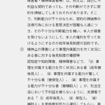
障害者・精神障害者等）は、例えば、自己に不
利益な契約であっても、その判断ができずに契
約を締結してしまうおそれがあります。そこ
で、判断能力が不十分なため、契約の締結等の
法律行為における意思決定が困難な人達につ
き、その不十分な判断能力を補い、本人が損害
を受けないようにして、本人の権利を守ってあ
げるようにするのが成年後見制度の目的です。
② 精神上の障害により事理弁識能力を欠く状況に
ある者に対する後見制度の種類等
認知症や知的障害、精神障害などで、「(ⅰ）事
理を弁識する能力を欠く状況にある者（成年被
後見人）、（ⅱ）事理を弁識する能力が著しく
不十分な者（被保佐人）、（ⅲ）事理を弁識す
る能力が不十分な者（被補助人）」が、社会生
活において不利益を被らないように、支援者で
ある「（ⅰ）成年後見人、（ⅱ）保佐人、（ⅲ）
補助人」を家庭裁判所から選任してもらい、普