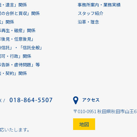
続・遺言」関係
事務所案内・業務実績
業の合併と買収」関係
スタッフ紹介
訟」関係
沿革・理念
事再生・破産」関係
年後見・任意後見」
族信託」・「信託全般」
認可・行政」関係
事告訴・虐待問題」等
談・契約」関係
〒010-0951 秋田県秋田市山王6
地図
応いたします。