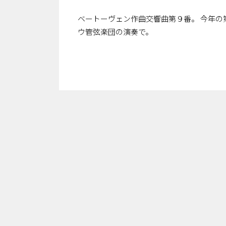
ベートーヴェン作曲交響曲第９番。 今年の
ウ管弦楽団の演奏で。
（司法書士