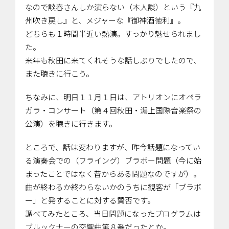
なので談春さんしか演らない（本人談）という『九
州吹き戻し』と、メジャーな『御神酒徳利』。
どちらも１時間半近い熱演。すっかり魅せられまし
た。
来年も秋田に来てくれそうな話しぶりでしたので、
また聴きに行こう。
ちなみに、明日１１月１日は、アトリオンにオペラ
ガラ・コンサート（第４回秋田・潟上国際音楽祭の
公演）を聴きに行きます。
ところで、話は変わりますが、昨今話題になってい
る演奏会での（フライング）ブラボー問題（今に始
まったことではなく昔からある問題なのですが）。
曲が終わるか終わらないかのうちに観客が「ブラボ
ー」と発することに対する賛否です。
調べてみたところ、当日問題になったプログラムは
ブルックナーの交響曲第８番だったとか。