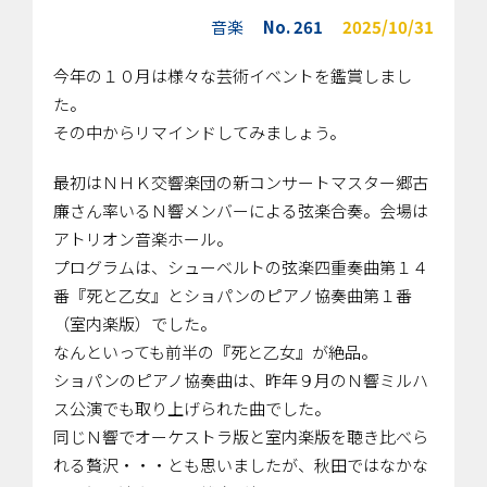
音楽
No. 261
2025/10/31
今年の１０月は様々な芸術イベントを鑑賞しまし
た。
その中からリマインドしてみましょう。
最初はＮＨＫ交響楽団の新コンサートマスター郷古
廉さん率いるＮ響メンバーによる弦楽合奏。会場は
アトリオン音楽ホール。
プログラムは、シューベルトの弦楽四重奏曲第１４
番『死と乙女』とショパンのピアノ協奏曲第１番
（室内楽版）でした。
なんといっても前半の『死と乙女』が絶品。
ショパンのピアノ協奏曲は、昨年９月のＮ響ミルハ
ス公演でも取り上げられた曲でした。
同じＮ響でオーケストラ版と室内楽版を聴き比べら
れる贅沢・・・とも思いましたが、秋田ではなかな