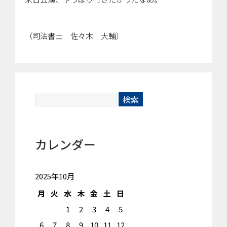
（司法書士 佐々木 大輔）
カレンダー
2025年10月
月
火
水
木
金
土
日
1
2
3
4
5
6
7
8
9
10
11
12