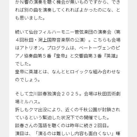
かＮ響の演奏を聴く機会が無いものですから、でき
れば別の曲を演奏してくれればよかったのにな、と
も思いました。
続いて仙台フィルハーモニー管弦楽団の演奏会（第
４回秋田・潟上国際音楽祭の公演）。こちらも会場
はアトリオン。プログラムは、ベートーヴェンのピ
アノ協奏曲第５番『皇帝』と交響曲第３番『英雄』
でした。
皇帝に英雄とは、なんとヒロイックな組み合わせな
のでしょう。
そして立川談春独演会２０２５。会場は秋田芸術劇
場ミルハス。
折しもクマ出没により、近くの千秋公園が封鎖され
ているという緊迫した状況下での開催でした。
談春さんの落語を聴くのは昨年に続き２回目。
演目は、「演るのは難しいし内容も面白くない」噺