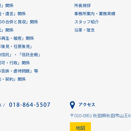
記」関係
所長挨拶
続・遺言」関係
事務所案内・業務実績
業の合併と買収」関係
スタッフ紹介
訟」関係
沿革・理念
事再生・破産」関係
年後見・任意後見」
族信託」・「信託全般」
認可・行政」関係
事告訴・虐待問題」等
談・契約」関係
〒010-0951 秋田県秋田市山王6
地図