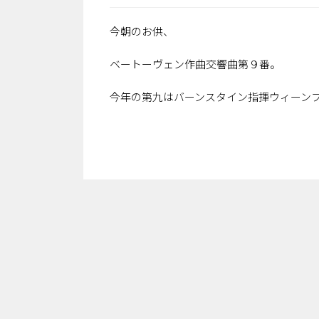
今朝のお供、
ベートーヴェン作曲交響曲第９番。
今年の第九はバーンスタイン指揮ウィーン
（司法書士