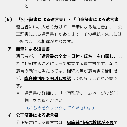
と。
(６) 「公正証書による遺言書」・「自筆証書による遺言書」
遺言書には、大きく分けて「自筆による遺言書」、「公
正証書による遺言書」があります。その手続・効力には
下記のような相違があります。
ア 自筆による遺言書
遺言者が、
「遺言書の全文・日付・氏名」を自署し、
こ
れに押印することによって成立する遺言書です。なお、
遺言の執行に当たっては、相続人等が遺言書を開封せ
ず、
家庭裁判所で開封し検認
してもらうことが必要で
す。
＊ 遺言書の詳細は、「当事務所ホームページの該当
欄」をご覧ください。
（こちらをクリックしてください。）
イ 公正証書による遺言書
公正証書による遺言書は、
家庭裁判所の検認が不要
で、