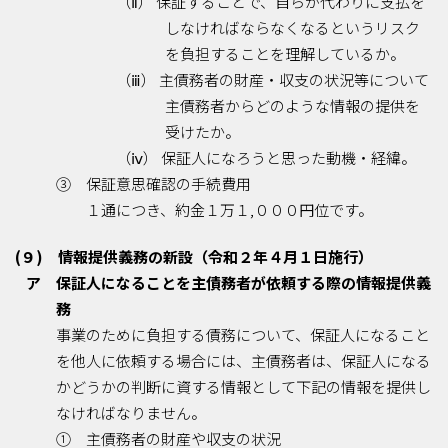
（ⅱ） 保証することで、自らが代わりに支払を
しなければならなくなるというリスク
を負担することを理解しているか。
（ⅲ） 主債務者の財産・収支の状況等について
主債務者からどのような情報の提供を
受けたか。
（ⅳ） 保証人になろうと思った動機・経緯。
③ 保証意思確認の手続費用
１通につき、約金１万１,０００円位です。
(９) 情報提供義務の新設（令和２年４月１日施行）
ア 保証人になることを主債務者が依頼する際の情報提供義
務
事業のために負担する債務について、保証人になること
を他人に依頼する場合には、主債務者は、保証人になる
かどうかの判断に資する情報として下記の情報を提供し
なければなりません。
① 主債務者の財産や収支の状況