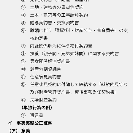
③ 土地・建物等の賃貸借契約
④ 土木・建築等の工事請負契約
⑤ 贈与契約書・交換契約書
⑥ 離婚に伴う「慰謝料・財産分与・養育費等」の支
払約定書
⑦ 内縁関係解消に伴う給付契約書
⑧ 扶養（親子間・兄弟姉妹間）に関する契約書
⑨ 男女関係解消契約書
⑩ 遺産分割協議書
⑪ 任意後見契約書
⑫ 任意後見契約に付随して締結する「継続的見守り
及び財産管理契約書、死後事務委任契約書」
⑬ 夫婦財産契約
（単独行為の例）
① 遺言書
イ 事実実験公正証書
（ア） 意義