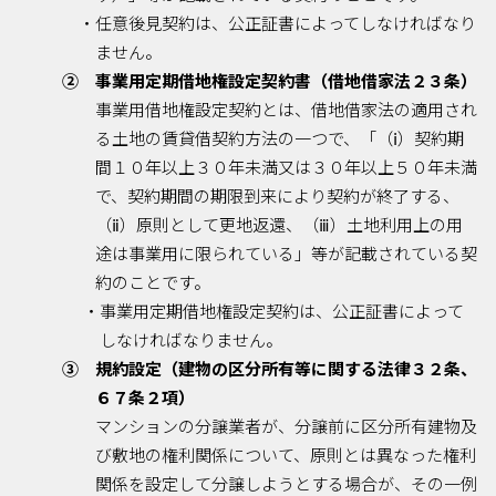
・任意後見契約は、公正証書によってしなければなり
ません。
② 事業用定期借地権設定契約書（借地借家法２３条）
事業用借地権設定契約とは、借地借家法の適用され
る土地の賃貸借契約方法の一つで、「（ⅰ）契約期
間１０年以上３０年未満又は３０年以上５０年未満
で、契約期間の期限到来により契約が終了する、
（ⅱ）原則として更地返還、（ⅲ）土地利用上の用
途は事業用に限られている」等が記載されている契
約のことです。
・事業用定期借地権設定契約は、公正証書によって
しなければなりません。
③ 規約設定（建物の区分所有等に関する法律３２条、
６７条２項）
マンションの分譲業者が、分譲前に区分所有建物及
び敷地の権利関係について、原則とは異なった権利
関係を設定して分譲しようとする場合が、その一例