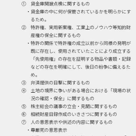
① 貸金庫開披点検に関するもの
・貸金庫の中に何が保管されているかを明らかにす
るため。
② 特許権、実用新案権、工業上のノウハウ等知的財
産権の保全に関するもの
・特許の関係で特許権の成立以前から同様の発明が
既に存在し、使用されていたことにより成立する
「先使用権」の存在を証明する物品や書類・記録
などの存在を明確にして、後日の紛争に備えるた
め。
③ 弁済提供の目撃に関するもの
④ 土地の境界に争いがある場合における「現場の状
況の確認・保全」に関するもの
⑤ 株主総会の議事の立会・見聞に関するもの
⑥ 相続財産目録作成のいきさつに関するもの
⑦ 人の意思表示や供述の内容に関するもの
・尊厳死の意思表示