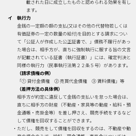
載された日に成立したものと認められる効果を有し
ます。
イ 執行力
金銭の一定額の額の支払(又はその他の代替物若しくは
有価証券の一定の数量の給付)を目的とする請求につい
て「公証人が作成した公正証書で、」債務不履行があっ
た場合は、相手方が、直ちに強制執行に服する旨の文言
が記載されている証書（執行証書）」には、確定判決と
同様の執行力（民事執行法第２２条５号）があります。
（請求債権の例）
「① 貸付金債権 ② 売買代金債権 ③ 賃料債権」等
（差押方法の具体例）
相手方が約定に違反して金銭の支払いを怠った場合は、
直ちに相手方の財産（不動産・家具等の動産・給料・預
金通帳・売掛金等）を差し押さえ、競売手続をするなど
して債権を回収することができます。
・ただし、競売をして債権を回収をするのは、不動産や動