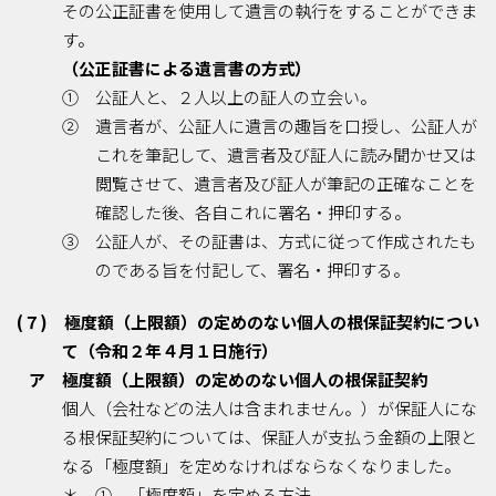
その公正証書を使用して遺言の執行をすることができま
す。
（公正証書による遺言書の方式）
① 公証人と、２人以上の証人の立会い。
② 遺言者が、公証人に遺言の趣旨を口授し、公証人が
これを筆記して、遺言者及び証人に読み聞かせ又は
閲覧させて、遺言者及び証人が筆記の正確なことを
確認した後、各自これに署名・押印する。
③ 公証人が、その証書は、方式に従って作成されたも
のである旨を付記して、署名・押印する。
(７) 極度額（上限額）の定めのない個人の根保証契約につい
て（令和２年４月１日施行）
ア 極度額（上限額）の定めのない個人の根保証契約
個人（会社などの法人は含まれません。）が保証人にな
る根保証契約については、保証人が支払う金額の上限と
なる「極度額」を定めなければならなくなりました。
＊ ① 「極度額」を定める方法