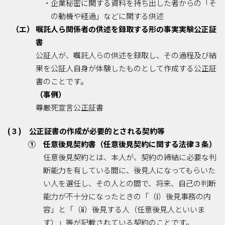
・企業秘密に関する資料を持ち出した者からの「そ
の動機や経過」などに関する供述
（エ） 嘱託人ら関係者の供述を録取する形の事実実験公正証
書
公証人が、嘱託人らの供述を録取し、その過程及び結
果を公証人自身が体験したものとして作成する公正証
書のことです。
（事例）
尊厳死宣言公正証書
(３) 公正証書の作成が必要的とされる契約等
① 任意後見契約書（任意後見契約に関する法律３条）
任意後見契約とは、本人が、契約の締結に必要な判
断能力を有している間に、後見人になってもらいた
い人を選任し、その人との間で、将来、自己の判断
能力が不十分になったときの「（ⅰ）後見事務の内
容」と「（ⅱ）後見する人（任意後見人といいま
す）」等が記載されている契約のことです。