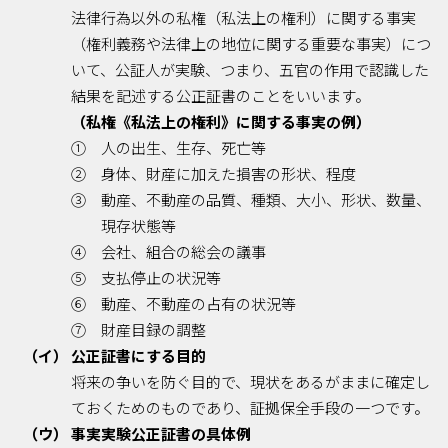
法律行為以外の私権（私法上の権利）に関する事実
（権利義務や法律上の地位に関する重要な事実）につ
いて、公証人が実験、つまり、五官の作用で認識した
結果を記述する公正証書のことをいいます。
（私権《私法上の権利》に関する事実の例）
① 人の出生、生存、死亡等
② 身体、財産に加えた損害の形状、程度
③ 動産、不動産の品質、種類、大小、形状、数量、
現存状態等
④ 会社、組合の総会の議事
⑤ 支払停止の状況等
⑥ 動産、不動産の占有の状況等
⑦ 財産目録の調整
（イ） 公正証書にする目的
将来の争いを防ぐ目的で、現状をあるがままに確定し
ておくためのものであり、証拠保全手段の一つです。
（ウ） 事実実験公正証書の具体例