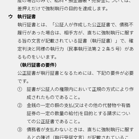
産の場合のみで、給料・預金通帳・売掛金については、
差押えだけで強制執行の目的を達成します。
ウ 執行証書
執行証書とは、「公証人が作成した公正証書で、債務不
履行があった場合は、相手方が、直ちに強制執行に服す
る旨の文言が記載されている証書（執行証書）」で、確
定判決と同様の執行力（民事執行法第２２条５号）があ
るものをいいます。
（執行証書の要件）
公正証書が執行証書となるためには、下記の要件が必要
です。
① 証書が公証人の権限内において正規の方式により作
成されたものであること。
② 金銭の一定の額の支払(又はその他の代替物や有価
証券の一定の数量の給付)を目的とする請求につい
ての公正証書であること。
③ 債務者が支払わないときは、直ちに強制執行に服す
るとの陳述（執行受諾文言）が記載されているこ