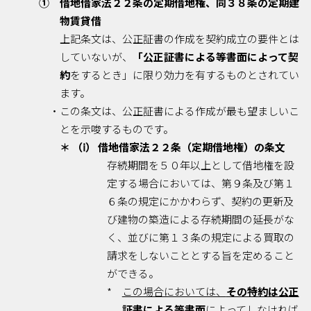
① 借地借家法２２条の定期借地権、同３８条の定期建
物賃貸借
上記条文は、公正証書の作成を契約成立の要件とは
していないが、
「公正証書による等書面によって契
約
をするとき」に限り効力を有するものとされてい
ます。
・この条文は、公正証書による作成が最も望ましいこ
とを示唆するものです。
＊ （ⅰ） 借地借家法２２条（定期借地権）の条文
存続期間を５０年以上として借地権を設
定する場合においては、第９条及び第１
６条の規定にかかわらず、契約の更新及
び建物の築造による存続期間の延長がな
く、並びに第１３条の規定による買取の
請求をしないこととする旨を定めること
ができる。
*
この場合においては、
その特約は公正
証書による等書面
によってしなければ