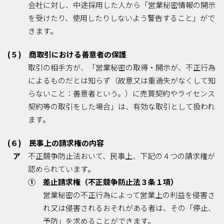
会社に対し、中途採用した人から「営業秘密情報の開示
を受けたり、使用したりしないよう警告すること」がで
きます。
(５) 商取引における善意者の保護
取引の相手方が、「営業秘密の取得・開示が、不正行為
によるものだとは知らず（故意又は重過失がなくして知
らないこと：善意者という。）に売買契約やライセンス
契約等の取引をした場合」は、有効な取引として扱われ
ます。
(６) 民事上の請求権の内容
ア
不正競争防止法おいて、民事上、下記の４つの請求権が
認められています。
① 差止請求権（不正競争防止法３条１項）
営業秘密の不正行為によって営業上の利益を侵害さ
れ又は侵害されるおそれがある者は、その「停止、
予防」を求めることができます。