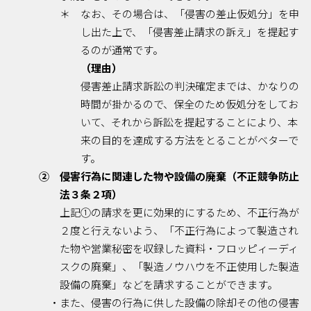
＊ なお、その場合は、「侵害の差止仮処分」を申
し出た上で、「侵害差止請求の訴え」を提起す
るのが通常です。
（理由）
侵害差止請求訴訟の判決確定までは、かなりの
時間が掛かるので、保全のため仮処分をしてお
いて、それから訴訟を提起することにより、本
来の目的を達成する方法をとることがベターで
す。
② 侵害行為に関連した物や設備の廃棄（不正競争防止
法３条２項）
上記①の請求を更に効果的にするため、不正行為が
２度と行えないよう、「不正行為によって製造され
た物や営業秘密を収録した資料・フロッピィーディ
スクの廃棄」、「製造ノウハウを不正使用した製造
設備の廃棄」などを請求することができます。
・また、侵害の行為に供した設備の除却その他の侵害