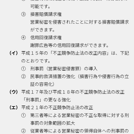
可能です。
③ 損害賠償請求権
営業秘密を侵害されたことに対する損害賠償請求
ができます。
④ 信用回復請求権
謝罪広告等の信用回復請求ができます。
（イ）
平成１５年の「不正競争防止法の改正内容」は、下記
のとおりです。
① 刑事罰（営業秘密侵害罪）の導入
② 民事的救済措置の強化（損害行為や侵害行為の立
証の容易化）
（ウ）
平成１７年及び平成１８年の不正競争防止法の改正
「刑事罰」の更なる強化
（エ）
平成２１年の不正競争防止法の改正
① 第三者等による営業秘密の不正な取得に対する刑
事罰の対象範囲の拡大
② 従業者等による営業秘密の領得自体への刑事罰の