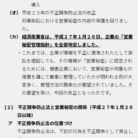
導入
（オ）
平成２３年の不正競争防止法の改正
刑事訴訟における営業秘密の内容の保護を図りまし
た。
（カ）
経済産業省は、平成２７年１月２８日、企業の「営業
秘密管理指針」を全部改定しました。
・これまでは、企業が情報を不正に漏洩されたとして訴
訟を提起しても、その情報が「営業秘密」に認定され
るためには、被害企業において、営業秘密が何重もの
措置を講じて厳重に管理していたかが問われる例が大
変多く、管理方法の簡素化が要望されていました。そ
の要望を受け、今回の改正となったのです。
(２) 不正競争防止法と営業秘密の関係（平成２７年１月２８
日以降）
ア 不正競争防止法の位置づけ
不正競争防止法は、下記の行為を不正競争として禁止し