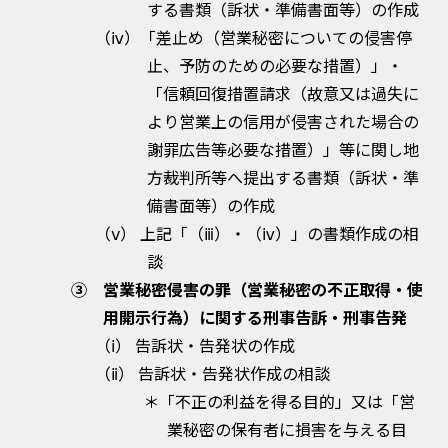
する書類（訴状・準備書面等）の作成
（ⅳ）「差止め（営業秘密についての侵害停
止、予防のための必要な措置）」・
「信頼回復措置請求（故意又は過失に
より営業上の信用が侵害された場合の
謝罪広告等必要な措置）」等に関し地
方裁判所等へ提出する書類（訴状・準
備書面等）の作成
（ⅴ） 上記「（ⅲ）・（ⅳ）」の書類作成の相
談
③ 営業秘密侵害の罪（営業秘密の不正取得・使
用開示行為）に関する刑事告訴・刑事告発
（ⅰ） 告訴状・告発状の作成
（ⅱ） 告訴状・告発状作成の相談
＊「不正の利益を得る目的」又は「営
業秘密の保有者に損害を与える目