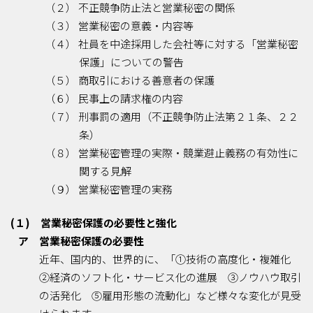
（２） 不正競争防止法と営業秘密の関係
（３） 営業秘密の意義・内容等
（４） 社員を中途採用した会社等に対する「営業秘密
保護」についての警告
（５） 商取引における善意者の保護
（６） 民事上の請求権の内容
（７） 刑事罰の適用（不正競争防止法第２１条、２２
条）
（８） 営業秘密管理の実際・競業避止義務の有効性に
関する見解
（９） 営業秘密管理の実務
(１) 営業秘密保護の必要性と強化
ア 営業秘密保護の必要性
近年、国内的、世界的に、「①技術の高度化・複雑化
②経済のソフト化・サービス化の進展 ③ノウハウ取引
の活発化 ⑤雇用形態の流動化」など様々な変化が見受