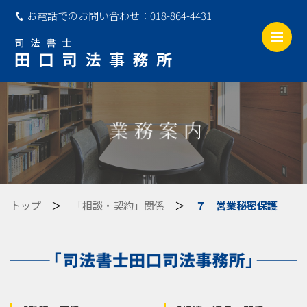
お電話でのお問い合わせ：
018-864-4431
Me
トップ
＞
「相談・契約」関係
＞
７ 営業秘密保護