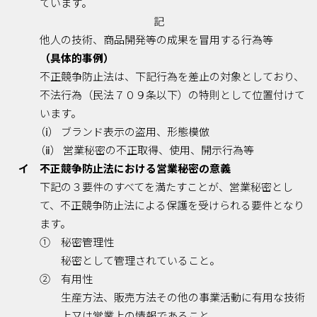
ています。
記
他人の技術、商品開発等の成果を冒用する行為等
（具体的事例）
不正競争防止法は、下記行為を差止の対象としており、
不法行為（民法７０９条以下）の特則として位置付けて
います。
（ⅰ） ブランド表示の盗用、形態模倣
（ⅱ） 営業秘密の不正取得、使用、開示行為等
イ 不正競争防止法における営業秘密の意義
下記の３要件のすべてを満たすことが、営業秘密とし
て、不正競争防止法による保護を受けられる要件となり
ます。
① 秘密管理性
秘密として管理されていること。
② 有用性
生産方法、販売方法その他の事業活動に有用な技術
上又は営業上の情報であること。