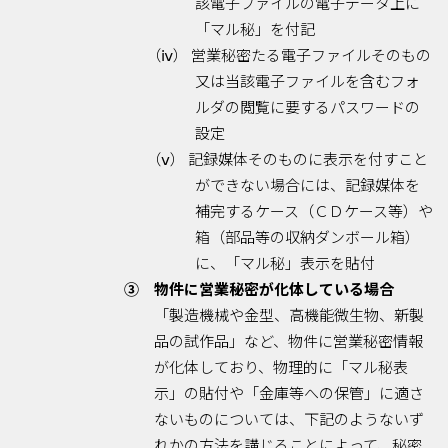
該電子ファイルの電子データ上に
「マル秘」を付記
（ⅳ） 営業秘密たる電子ファイルそのもの
又は当該電子ファイルを含むフォ
ルダの閲覧に要するパスワードの
設定
（ⅴ） 記録媒体そのものに表示を付すこと
ができない場合には、記録媒体を
補完するケース（ＣＤケース等）や
箱（部品等の収納ダンボール箱）
に、「マル秘」表示を貼付
③ 物件に営業秘密が化体している場合
「製造機械や金型、高機能微生物、新製
品の試作品」など、物件に営業秘密情報
が化体しており、物理的に「マル秘表
示」の貼付や「金庫等への保管」に適さ
ないものについては、下記のようないず
れかの方法を講じることによって、秘密