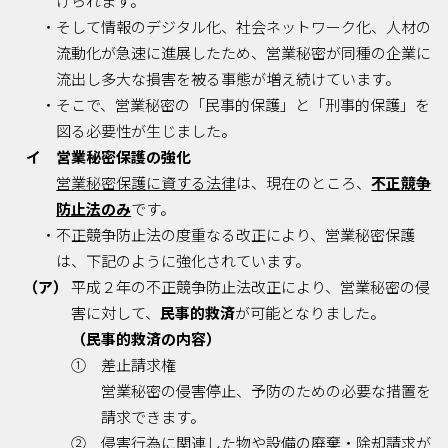
けられます。
・そして情報のデジタル化、社会ネットワーク化、人材の
流動化が急速に進展したため、営業秘密が同種の企業に
流出し多大な損害を被る事態が増え続けています。
・そこで、営業秘密の「民事的保護」と「刑事的保護」を
図る必要性が生じました。
イ 営業秘密保護の強化
営業秘密保護に資する法律
は、現在のところ、
不正競争
防止法のみ
です。
・不正競争防止法の度重なる改正により、営業秘密保護
は、下記のように強化されています。
（ア）
平成２年の不正競争防止法改正により、営業秘密の侵
害に対して、
民事的救済
が可能となりました。
（民事的救済の内容）
① 差止請求権
営業秘密の侵害停止、予防のための必要な措置を
請求できます。
② 侵害行為に関連した物や設備の廃棄・除却請求が