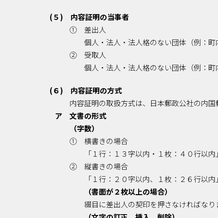
(５) 内容証明の当事者
① 差出人
個人・法人・法人格のない団体（例：町
② 受取人
個人・法人・法人格のない団体（例：町
(６) 内容証明の方式
内容証明の取扱方式は、日本郵政公社の内国
ア 文書の形式
（字数）
① 横書きの場合
「１行：１３字以内・１枚：４０行以内
② 縦書きの場合
「１行：２０字以内、１枚：２６行以内
（書面が２枚以上の場合）
綴目に差出人の契印を押さなければなり
（文字の訂正、挿入、削除）