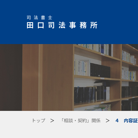
トップ
＞
「相談・契約」関係
＞
４ 内容証