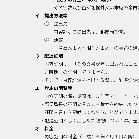
その字数及び箇所を欄外又は末尾の余白
イ 提出方法等
① 提出先
内容証明の提出先は、郵便局です。
② 通数
「差出人１人・相手方１人」の場合の通
ウ 配達証明
内容証明は、「その文書が差し出されたこと
た時期」の証明はできません。
・そこで、内容証明を提出する際に、配達証明
エ 謄本の閲覧等
内容証明の保存期間は、５年間です。そこで
・郵便局長の証明文言のある謄本を紛失したり
証明文言」を記載してもらうことができます
・配達証明として出した郵便物については、差
オ 料金
内容証明の料金（平成２６年４月１日以降）