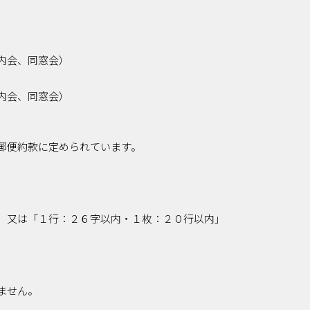
内会、同窓会）
内会、同窓会）
郵便約款に定められています。
」又は「１行：２６字以内・１枚：２０行以内」
」
ません。