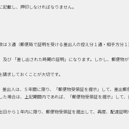
に記載し、押印しなければなりません。
数は３通（郵便局で証明を受ける差出人の控え分１通・相手方分１
」及び 「差し出された時期の証明」になります。しかし、郵便物
を請求しておくことが大切です。
、差出人は、５年間に限り、「郵便物受領証を提示」して、差出郵
した場合は、上記期間内であれば、「郵便物受領証を提示」して、
。
出日から１年内に限り、郵便物受領証を提出して、再度、配達証明